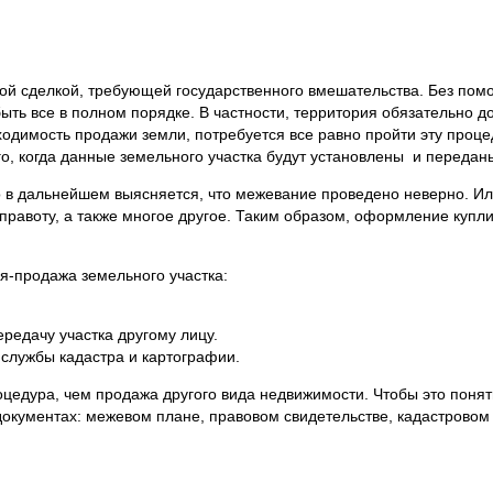
ой сделкой, требующей государственного вмешательства. Без пом
ыть все в полном порядке. В частности, территория обязательно д
бходимость продажи земли, потребуется все равно пройти эту проц
ого, когда данные земельного участка будут установлены и переда
ако в дальнейшем выясняется, что межевание проведено неверно. И
правоту, а также многое другое. Таким образом, оформление купл
я-продажа земельного участка:
редачу участка другому лицу.
 службы кадастра и картографии.
цедура, чем продажа другого вида недвижимости. Чтобы это понять
документах: межевом плане, правовом свидетельстве, кадастровом