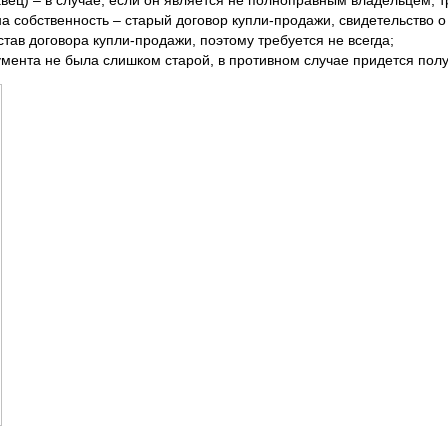
вец) – в случае, если он является не полноправным владельцем, т
 собственность – старый договор купли-продажи, свидетельство о
став договора купли-продажи, поэтому требуется не всегда;
умента не была слишком старой, в противном случае придется пол