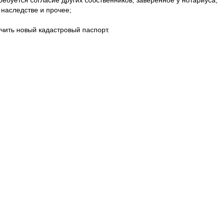
ребуется согласие других собственников, заверенное у нотариуса;
 наследстве и прочее;
учить новый кадастровый паспорт.