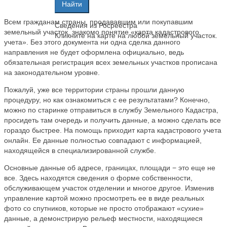
Всем гражданам страны, продававшим или покупавшим
Сведения из Росреестра
земельный участок, знакомо понятие «карта кадастрового
Кликните на карте на любой земельный участок.
учета». Без этого документа ни одна сделка данного
направления не будет оформлена официально, ведь
обязательная регистрация всех земельных участков прописана
на законодательном уровне.
Пожалуй, уже все территории страны прошли данную
процедуру, но как ознакомиться с ее результатами? Конечно,
можно по старинке отправиться в службу Земельного Кадастра,
просидеть там очередь и получить данные, а можно сделать все
гораздо быстрее. На помощь приходит карта кадастрового учета
онлайн. Ее данные полностью совпадают с информацией,
находящейся в специализированной службе.
Основные данные об адресе, границах, площади − это еще не
все. Здесь находятся сведения о форме собственности,
обслуживающем участок отделении и многое другое. Изменив
управление картой можно просмотреть ее в виде реальных
фото со спутников, которые не просто отображают «сухие»
данные, а демонстрирую рельеф местности, находящиеся