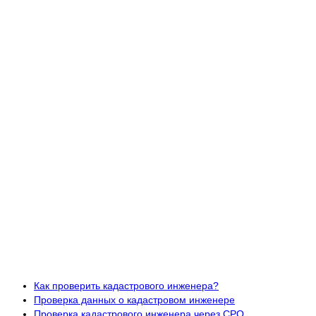
Как проверить кадастрового инженера?
Проверка данных о кадастровом инженере
Проверка кадастрового инженера через СРО