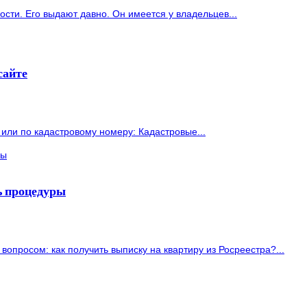
ти. Его выдают давно. Он имеется у владельцев...
сайте
или по кадастровому номеру: Кадастровые...
ть процедуры
опросом: как получить выписку на квартиру из Росреестра?...