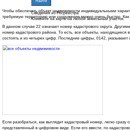
Чтобы обеспечить объект недвижимости индивидуальными характе
Сведения из Росреестра
требуемую территорию или сооружение можно очень быстро. Как
Кликните на карте на любой земельный участок.
В данном случае 22 означает номер кадастрового округа. Другим
номер кадастрового района. То есть, все объекты, находящиеся 
состоять и из четырех цифр. Последние цифры, 0142, указывают 
Если разобраться, как выглядит кадастровый номер, легко сразу
представленный в цифровом виде. Если его ввести, по кадастрово