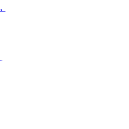
...
...