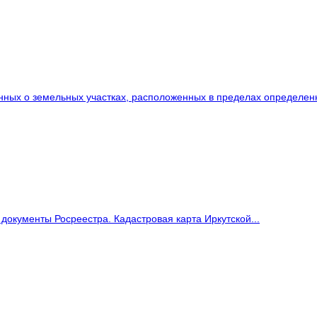
нных о земельных участках, расположенных в пределах определенн
документы Росреестра. Кадастровая карта Иркутской...