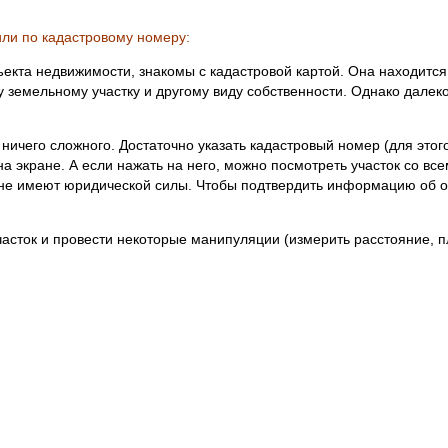
ли по кадастровому номеру:
ъекта недвижимости, знакомы с кадастровой картой. Она находитс
 земельному участку и другому виду собственности. Однако далеко
т ничего сложного. Достаточно указать кадастровый номер (для это
на экране. А если нажать на него, можно посмотреть участок со в
я не имеют юридической силы. Чтобы подтвердить информацию об 
часток и провести некоторые манипуляции (измерить расстояние, 